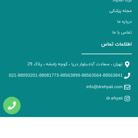
ترک اعتیاد
مجله پزشکی
درباره ما
تماس با ما
اطلاعات تماس
تهران ، سعادت آباد،بلوار دریا ، کوچه رامشه ، پلاک 29
021-88093201-88081773-88563899-88563564-88563841
info@drehyaii.com
dr.ehyaii